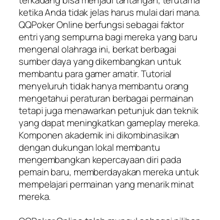
ketika Anda tidak jelas harus mulai dari mana.
QQPoker Online berfungsi sebagai faktor
entri yang sempurna bagi mereka yang baru
mengenal olahraga ini, berkat berbagai
sumber daya yang dikembangkan untuk
membantu para gamer amatir. Tutorial
menyeluruh tidak hanya membantu orang
mengetahui peraturan berbagai permainan
tetapi juga menawarkan petunjuk dan teknik
yang dapat meningkatkan gameplay mereka.
Komponen akademik ini dikombinasikan
dengan dukungan lokal membantu
mengembangkan kepercayaan diri pada
pemain baru, memberdayakan mereka untuk
mempelajari permainan yang menarik minat
mereka.