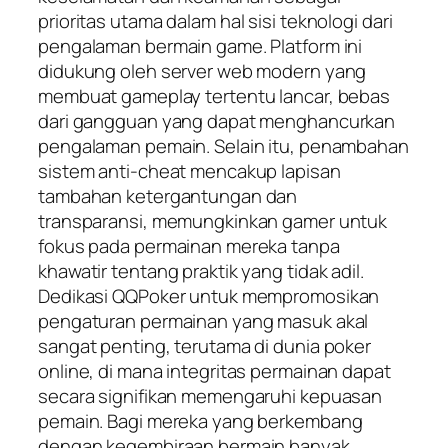
prioritas utama dalam hal sisi teknologi dari
pengalaman bermain game. Platform ini
didukung oleh server web modern yang
membuat gameplay tertentu lancar, bebas
dari gangguan yang dapat menghancurkan
pengalaman pemain. Selain itu, penambahan
sistem anti-cheat mencakup lapisan
tambahan ketergantungan dan
transparansi, memungkinkan gamer untuk
fokus pada permainan mereka tanpa
khawatir tentang praktik yang tidak adil.
Dedikasi QQPoker untuk mempromosikan
pengaturan permainan yang masuk akal
sangat penting, terutama di dunia poker
online, di mana integritas permainan dapat
secara signifikan memengaruhi kepuasan
pemain. Bagi mereka yang berkembang
dengan kegembiraan bermain banyak