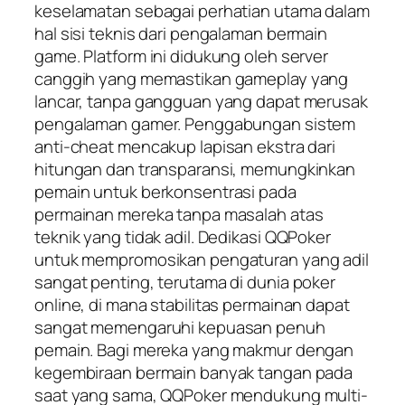
keselamatan sebagai perhatian utama dalam
hal sisi teknis dari pengalaman bermain
game. Platform ini didukung oleh server
canggih yang memastikan gameplay yang
lancar, tanpa gangguan yang dapat merusak
pengalaman gamer. Penggabungan sistem
anti-cheat mencakup lapisan ekstra dari
hitungan dan transparansi, memungkinkan
pemain untuk berkonsentrasi pada
permainan mereka tanpa masalah atas
teknik yang tidak adil. Dedikasi QQPoker
untuk mempromosikan pengaturan yang adil
sangat penting, terutama di dunia poker
online, di mana stabilitas permainan dapat
sangat memengaruhi kepuasan penuh
pemain. Bagi mereka yang makmur dengan
kegembiraan bermain banyak tangan pada
saat yang sama, QQPoker mendukung multi-