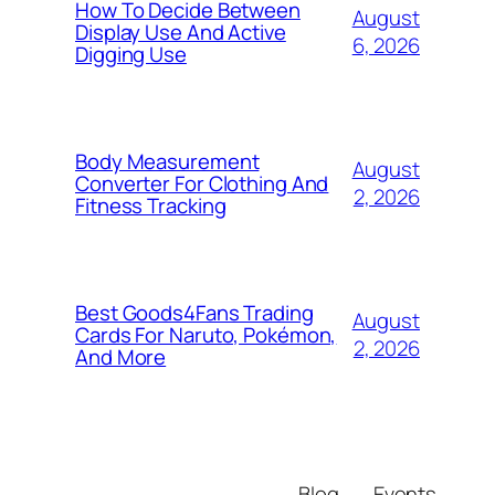
How To Decide Between
August
Display Use And Active
6, 2026
Digging Use
Body Measurement
August
Converter For Clothing And
2, 2026
Fitness Tracking
Best Goods4Fans Trading
August
Cards For Naruto, Pokémon,
2, 2026
And More
Blog
Events