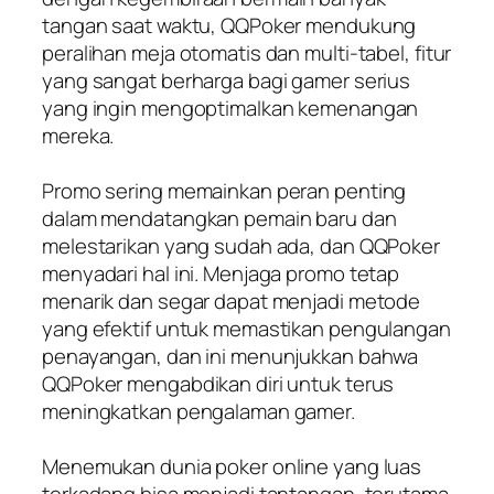
tangan saat waktu, QQPoker mendukung
peralihan meja otomatis dan multi-tabel, fitur
yang sangat berharga bagi gamer serius
yang ingin mengoptimalkan kemenangan
mereka.
Promo sering memainkan peran penting
dalam mendatangkan pemain baru dan
melestarikan yang sudah ada, dan QQPoker
menyadari hal ini. Menjaga promo tetap
menarik dan segar dapat menjadi metode
yang efektif untuk memastikan pengulangan
penayangan, dan ini menunjukkan bahwa
QQPoker mengabdikan diri untuk terus
meningkatkan pengalaman gamer.
Menemukan dunia poker online yang luas
terkadang bisa menjadi tantangan, terutama