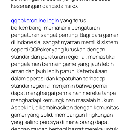
kesenangan daripada risiko.
qqpokeronline login
yang terus
berkembang, memahami pengaturan
pengaturan sangat penting. Bagi para gamer
di Indonesia, sangat nyaman memiliki sistem
seperti QQPoker yang luruskan dengan
standar dan peraturan regional, memastikan
pengalaman bermain game yang jauh lebih
aman dan jauh lebih patuh. Keterbukaan
dalam operasi dan kepatuhan terhadap
standar regional menjamin bahwa pemain
dapat menghargai permainan mereka tanpa
menghadapi kemungkinan masalah hukum.
Aspek ini, dikombinasikan dengan komunitas
gamer yang solid, membangun lingkungan
yang saling percaya di mana orang dapat
dengan mudah berbagi hasrat mereka untuk