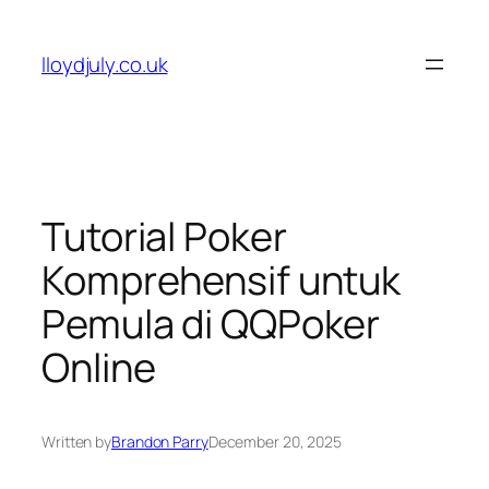
Skip
to
lloydjuly.co.uk
content
Tutorial Poker
Komprehensif untuk
Pemula di QQPoker
Online
Written by
Brandon Parry
December 20, 2025