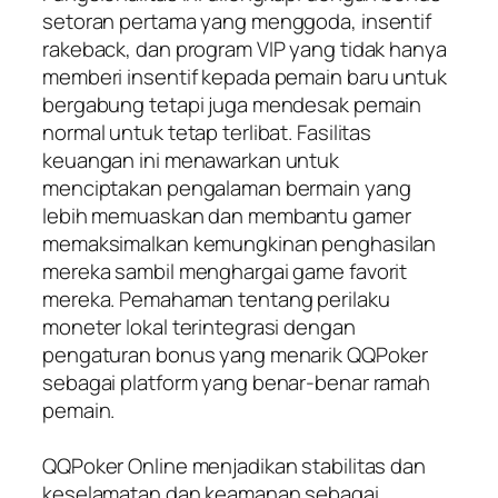
setoran pertama yang menggoda, insentif
rakeback, dan program VIP yang tidak hanya
memberi insentif kepada pemain baru untuk
bergabung tetapi juga mendesak pemain
normal untuk tetap terlibat. Fasilitas
keuangan ini menawarkan untuk
menciptakan pengalaman bermain yang
lebih memuaskan dan membantu gamer
memaksimalkan kemungkinan penghasilan
mereka sambil menghargai game favorit
mereka. Pemahaman tentang perilaku
moneter lokal terintegrasi dengan
pengaturan bonus yang menarik QQPoker
sebagai platform yang benar-benar ramah
pemain.
QQPoker Online menjadikan stabilitas dan
keselamatan dan keamanan sebagai