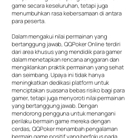
game secara keseluruhan, tetapi juga
menumbuhkan rasa kebersamaan di antara
para peserta.
Dalam mengakui nilai permainan yang
bertanggung jawab, QQPoker Online terdiri
dari area khusus yang mendidik para gamer
dalam menetapkan rencana anggaran dan
mengiklankan praktik permainan yang sehat
dan seimbang. Upaya ini tidak hanya
meningkatkan dedikasi platform untuk
menciptakan suasana bebas risiko bagi para
gamer, tetapi juga menyoroti nilai permainan
yang bertanggung jawab. Dengan
mendorong pengguna untuk menangani
perilaku bermain game mereka dengan
cerdas, QQPoker menambah pengalaman
bermain game positif yang berfokus pada