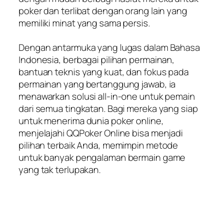
poker dan terlibat dengan orang lain yang
memiliki minat yang sama persis.
Dengan antarmuka yang lugas dalam Bahasa
Indonesia, berbagai pilihan permainan,
bantuan teknis yang kuat, dan fokus pada
permainan yang bertanggung jawab, ia
menawarkan solusi all-in-one untuk pemain
dari semua tingkatan. Bagi mereka yang siap
untuk menerima dunia poker online,
menjelajahi QQPoker Online bisa menjadi
pilihan terbaik Anda, memimpin metode
untuk banyak pengalaman bermain game
yang tak terlupakan.