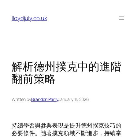
Skip
to
lloydjuly.co.uk
content
解析德州撲克中的進階
翻前策略
Written by
Brandon Parry
January 11, 2026
持續學習與參與表現是提升德州撲克技巧的
必要條件。隨著撲克領域不斷進步，持續掌