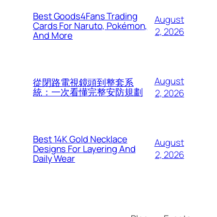
Best Goods4Fans Trading
August
Cards For Naruto, Pokémon,
2, 2026
And More
August
從閉路電視鏡頭到整套系
統：一次看懂完整安防規劃
2, 2026
Best 14K Gold Necklace
August
Designs For Layering And
2, 2026
Daily Wear