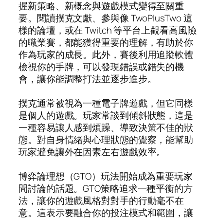
握新策略、新概念與遊戲模式變得至關重
要。閱讀撲克文獻、參與像 TwoPlusTwo 這
樣的論壇，或在 Twitch 等平台上觀看高風險
的職業賽，都能獲得重要的理解，有助於你
作為玩家的成長。此外，賽後利用追蹤軟體
檢視你的手牌，可以發現錯誤或錯失的機
會，讓你能調整打法並逐步進步。
撲克通常被視為一種電子牌遊戲，但它同樣
是個人的遊戲。玩家常談到傾斜狀態，這是
一種容易讓人感到煩躁、導致決策不佳的狀
態。對自身情緒與心理狀態的覺察，能幫助
玩家避免讓外在因素左右遊戲效率。
博弈論理想（GTO）玩法開始成為重要玩家
間討論的話題。GTO策略追求一種平衡的方
法，讓你的遊戲風格對對手的行動毫不在
意。這表示要融合你的投注模式和範圍，讓