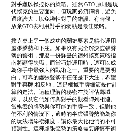
對手難以操控你的策略。雖然 GTO 原則是現
代撲克的重要面向，但玩家必須謹慎，避免
過度誇大，以免犧牲對手的錯誤。有時候，
放棄GTO去利用對手的弱點是最佳策略。
撲克桌上另一個成功的關鍵要素是精心運用
虛張聲勢和下注。如果沒有完全解決虛張聲
勢的藝術，那麼一份詳盡的德州撲克策略指
南將顯得失職，而當巧妙運用時，這可以成
為你手中最強大的戰術之一。重要的是要明
白，可靠的虛張聲勢不僅僅是下大注，希望
對手棄牌;相反地，這是根據手牌細節條件計
算的走法。這種理解的秘密在於評估鄰域
牌，以及它們如何與對手的觀看陣列相連。
當棋盤的牌勢與你可能的手牌一致，但對他
們不利的情況下，適時的半虛張聲勢能為你
的玩法增添複雜度，讓你最大化他們的不可
預測性。這種虛張聲勢的策略需要謹慎平衡