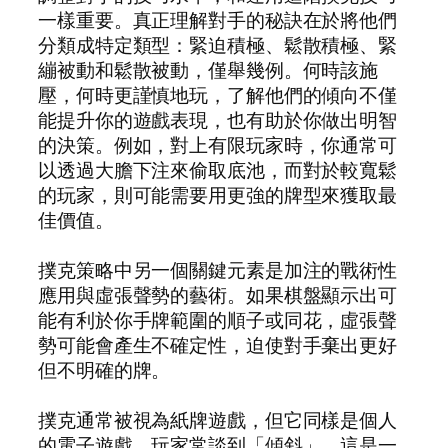
一樣重要。真正理解對手的秘訣在於將他們
分類成特定類型：緊迫積極、鬆散積極、緊
繃被動和鬆散被動，僅舉幾例。何時該施
壓，何時更謹慎地玩，了解他們的傾向不僅
能提升你的遊戲表現，也有助於你做出明智
的決策。例如，對上有限玩家時，你通常可
以透過大膽下注來偷取底池，而對於較寬鬆
的玩家，則可能需要用更強的牌型來獲取最
佳價值。
撲克策略中另一個關鍵元素是加注的戰術性
應用與虛張聲勢的藝術。如果棋盤顯示出可
能有利於你手牌範圍的順子或同花，虛張聲
勢可能會產生不確定性，迫使對手棄出更好
但不明確的牌。
撲克通常被視為紙牌遊戲，但它同樣是個人
的電子遊戲。玩家常談到「傾斜」，這是一